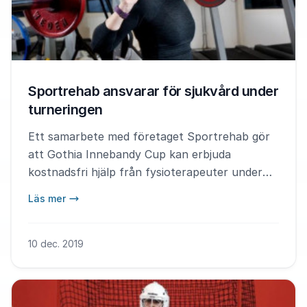
Sportrehab ansvarar för sjukvård under
turneringen
Ett samarbete med företaget Sportrehab gör
att Gothia Innebandy Cup kan erbjuda
kostnadsfri hjälp från fysioterapeuter under
turneringen. – Vi är väldigt glada över att
Läs mer
kunna erbjuda den här möjligheten till alla våra
deltagare, säger Caroline Johansson,
projektledare på Gothia Innebandy Cup.
10 dec. 2019