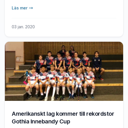
under fredag, lördag och söndag kommer att
Läs mer
användas flitigt – och fredagens publik
behövde inte vänta länge på spänning. Redan
första matchen kom att bli en riktig rysare.
03 jan. 2020
Amerikanskt lag kommer till rekordstor
Gothia Innebandy Cup