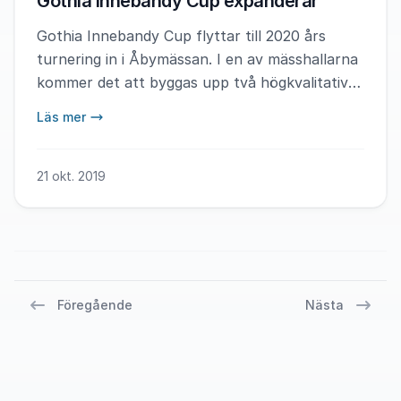
Gothia Innebandy Cup expanderar
Gothia Innebandy Cup flyttar till 2020 års
turnering in i Åbymässan. I en av mässhallarna
kommer det att byggas upp två högkvalitativa
spelplaner och vi erbjuder rum på det
Läs mer
nybyggda hotellet Åby Hotel som ligger vägg i
vägg med mässan.
21 okt. 2019
Föregående
Nästa