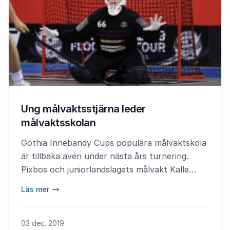
Ung målvaktsstjärna leder
målvaktsskolan
Gothia Innebandy Cups populära målvaktskola
är tillbaka även under nästa års turnering.
Pixbos och juniorlandslagets målvakt Kalle
Lundgren kommer att hålla i träningarna. – Det
Läs mer
viktigaste som ung innebandymålvakt är att
vara öppen för att våga testa nytt, säger Kalle
Lundgren.
03 dec. 2019