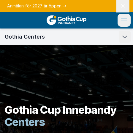
Anmälan för 2027 är öppen
→
Gothia Centers
Gothia Cup Innebandy
Centers