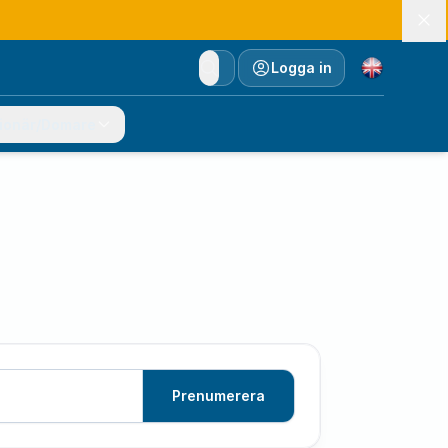
Currency
Logga in
ionär/Domare
Prenumerera