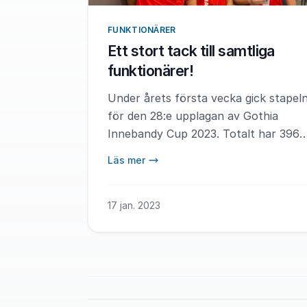
FUNKTIONÄRER
Ett stort tack till samtliga
funktionärer!
Under årets första vecka gick stapel
för den 28:e upplagan av Gothia
Innebandy Cup 2023. Totalt har 396
funktionärer engagerat sig på skolor,
Läs mer
i matsalar, i försäljningen, på planer
och i hallar.
17 jan. 2023