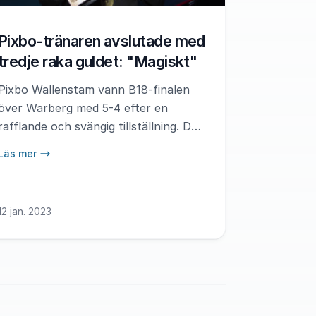
Pixbo-tränaren avslutade med
tredje raka guldet: "Magiskt"
Pixbo Wallenstam vann B18-finalen
över Warberg med 5-4 efter en
rafflande och svängig tillställning. Det
var klubbens tredje raka titel i B18-
Läs mer
kategorin i Gothia Innebandy Cup.
Tränaren Oscar Zarnowiecki fick
avsluta sin tid som Gothia Innebandy
12 jan. 2023
Cup-coach på bästa sätt.