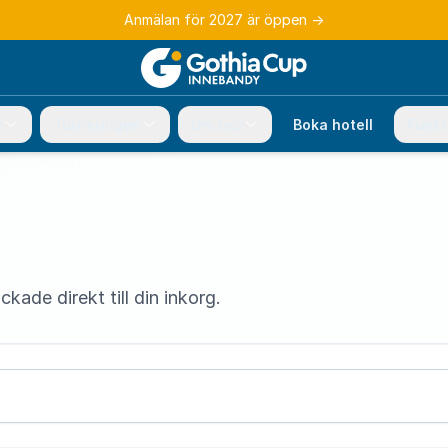
Anmälan för 2027 är öppen
→
e
Turneringen
Om oss
Boka hotell
Funkt
ade direkt till din inkorg.