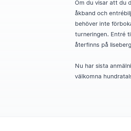
Om du visar att du d
åkband och entrébilj
behöver inte förbok
turneringen. Entré 
återfinns på liseberg
Nu har sista anmäln
välkomna hundratals