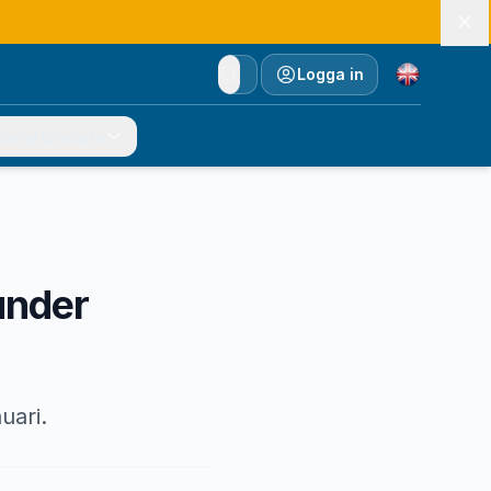
Currency
Logga in
ionär/Domare
 under
uari.