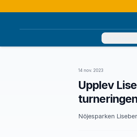
Ert deltagand
14 nov. 2023
Upplev Liseb
turneringe
Nöjesparken Liseber