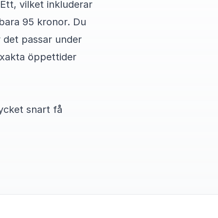
tt, vilket inkluderar
 bara 95 kronor. Du
r det passar under
Exakta öppettider
cket snart få