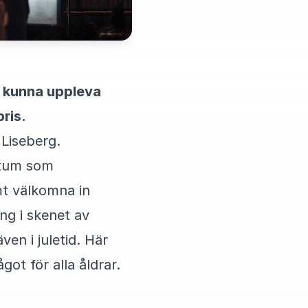
t kunna uppleva
ris.
 Liseberg.
datum som
mt välkomna in
ing i skenet av
en i juletid. Här
got för alla åldrar.