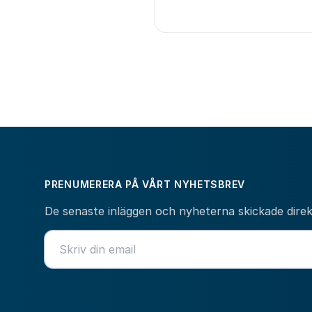
PRENUMERERA PÅ VÅRT NYHETSBREV
De senaste inläggen och nyheterna skickade direkt 