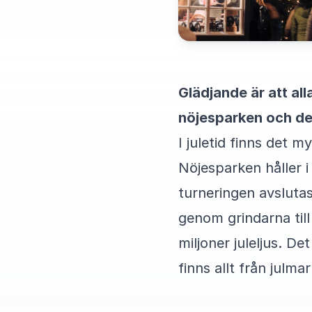
Glädjande är att a
nöjesparken och dess
I juletid finns det 
Nöjesparken håller i
turneringen avsluta
genom grindarna till
miljoner juleljus. D
finns allt från julma