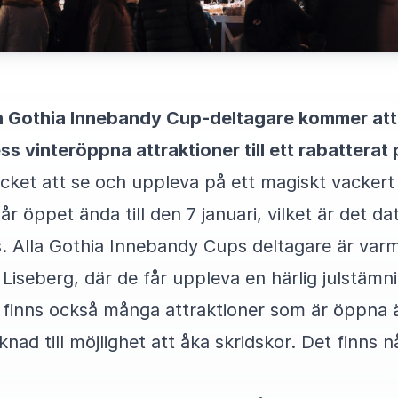
lla Gothia Innebandy Cup-deltagare kommer at
 vinteröppna attraktioner till ett rabatterat p
mycket att se och uppleva på ett magiskt vackert
 år öppet ända till den 7 januari, vilket är det 
s. Alla Gothia Innebandy Cups deltagare är var
 Liseberg, där de får uppleva en härlig julstämn
et finns också många attraktioner som är öppna äv
rknad till möjlighet att åka skridskor. Det finns nå