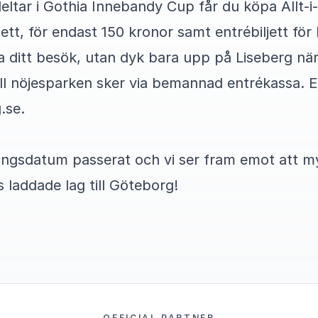
eltar i Gothia Innebandy Cup får du köpa Allt-i-E
ett, för endast 150 kronor samt entrébiljett för
a ditt besök, utan dyk bara upp på Liseberg nä
till nöjesparken sker via bemannad entrékassa. 
.se.
ingsdatum passerat och vi ser fram emot att my
 laddade lag till Göteborg!
OFFICIAL PARTNER