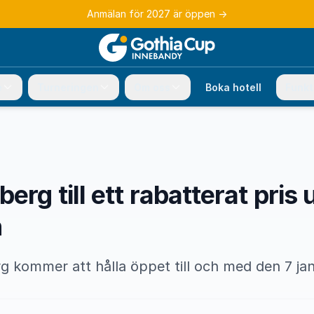
Anmälan för 2027 är öppen
→
e
Turneringen
Om oss
Boka hotell
Funkt
erg till ett rabatterat pris
n
g kommer att hålla öppet till och med den 7 jan