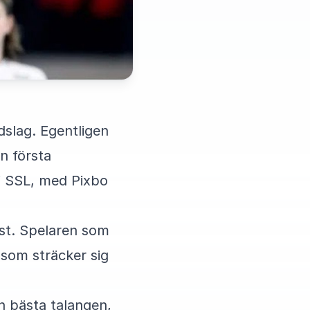
dslag. Egentligen
n första
i SSL, med Pixbo
ast. Spelaren som
 som sträcker sig
n bästa talangen,