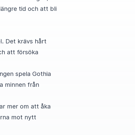
ängre tid och att bli
el. Det krävs hårt
ch att försöka
gången spela Gothia
a minnen från
lar mer om att åka
erna mot nytt