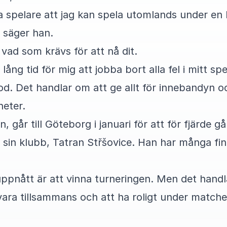
ra spelare att jag kan spela utomlands under en l
 säger han.
 vad som krävs för att nå dit.
ång tid för mig att jobba bort alla fel i mitt sp
od. Det handlar om att ge allt för innebandyn o
heter.
, går till Göteborg i januari för att för fjärde 
in klubb, Tatran Střšovice. Han har många fin
 uppnått är att vinna turneringen. Men det hand
vara tillsammans och att ha roligt under match