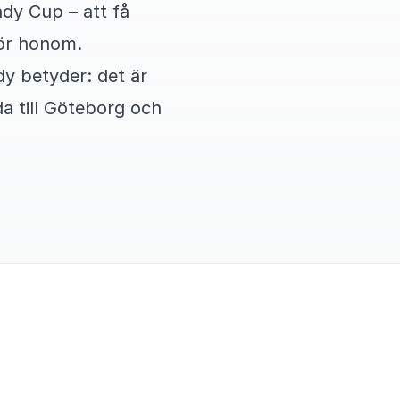
ndy Cup – att få
för honom.
y betyder: det är
a till Göteborg och