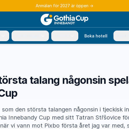
Anmälan för 2027 är öppen
→
e
Turneringen
Om oss
Boka hotell
Funkt
törsta talang någonsin spel
 Cup
s som den största talangen någonsin i tjeckisk i
hia Innebandy Cup med sitt Tatran Střšovice för
när vi vann mot Pixbo första året jag var med, 