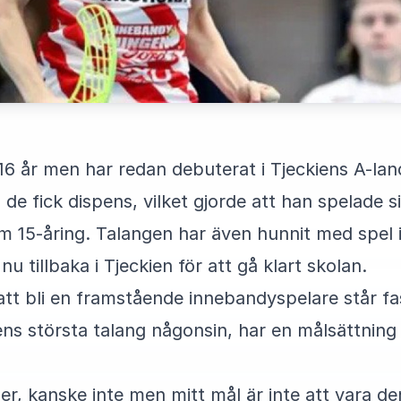
 16 år men har redan debuterat i Tjeckiens A-lan
de fick dispens, vilket gjorde att han spelade si
 15-åring. Talangen har även hunnit med spel 
 tillbaka i Tjeckien för att gå klart skolan.
tt bli en framstående innebandyspelare står f
ens största talang någonsin, har en målsättning
r, kanske inte men mitt mål är inte att vara de