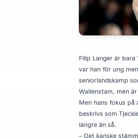
Filip Langer är bara
var han för ung men 
seniorlandskamp som
Wallenstam, men är nu
Men hans fokus på a
beskrivs som Tjecki
längre än så.
– Det kanske stämme