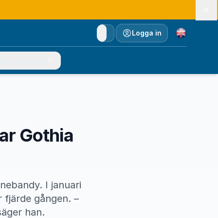
Currency
Logga in
ionär/Domare
ar Gothia
nnebandy. I januari
 fjärde gången. –
säger han.