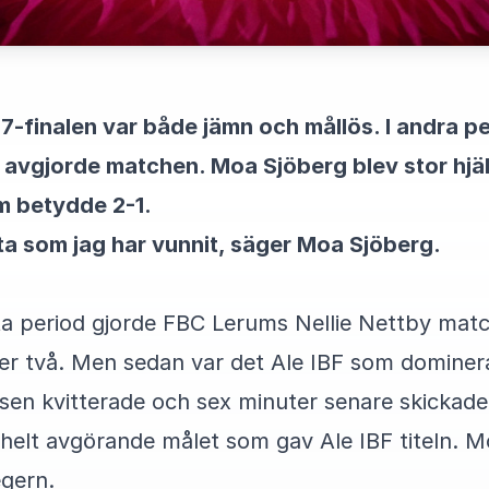
17-finalen var både jämn och mållös. I andra pe
 avgjorde matchen. Moa Sjöberg blev stor hjält
om betydde 2-1.
sta som jag har vunnit, säger Moa Sjöberg.
sta period gjorde FBC Lerums Nellie Nettby mat
mer två. Men sedan var det Ale IBF som dominera
lsen kvitterade och sex minuter senare skicka
 helt avgörande målet som gav Ale IBF titeln. M
egern.