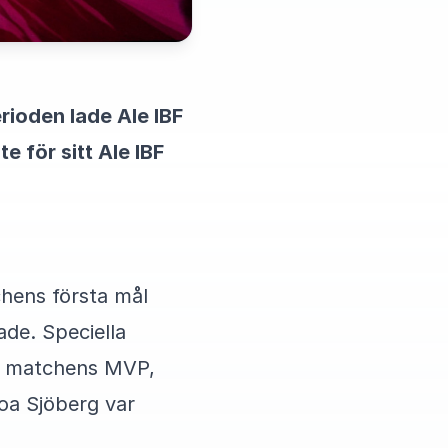
rioden lade Ale IBF
e för sitt Ale IBF
chens första mål
de. Speciella
de matchens MVP,
oa Sjöberg var