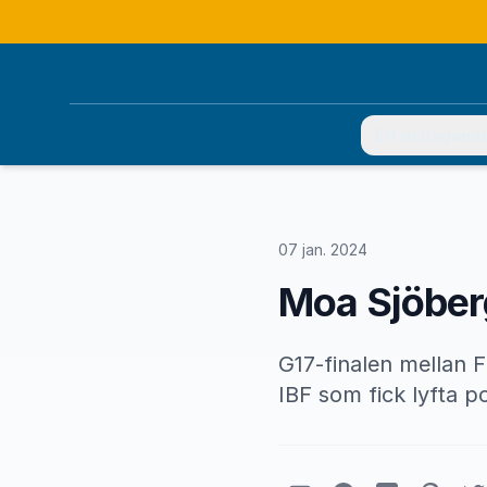
Ert deltagand
07 jan. 2024
Moa Sjöberg
G17-finalen mellan F
IBF som fick lyfta p