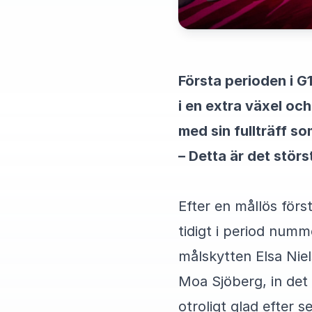
Första perioden i G
i en extra växel och
med sin fullträff s
– Detta är det stör
Efter en mållös för
tidigt i period num
målskytten Elsa Nie
Moa Sjöberg, in det
otroligt glad efter s