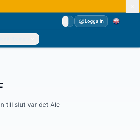
Currency
Logga in
ionär/Domare
F
till slut var det Ale