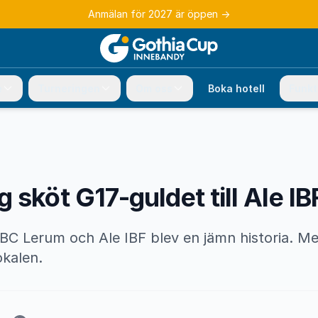
Anmälan för 2027 är öppen
→
e
Turneringen
Om oss
Boka hotell
Funkt
 sköt G17-guldet till Ale IB
BC Lerum och Ale IBF blev en jämn historia. Men 
okalen.