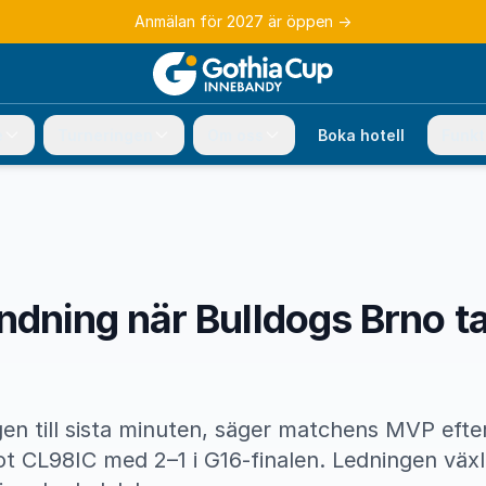
Anmälan för 2027 är öppen
→
e
Turneringen
Om oss
Boka hotell
Funkt
ndning när Bulldogs Brno t
gen till sista minuten, säger matchens MVP efte
t CL98IC med 2–1 i G16-finalen. Ledningen väx