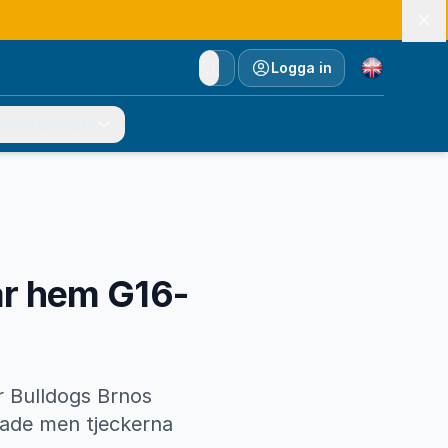
Currency
Logga in
ionär/Domare
ar hem G16-
r Bulldogs Brnos
lade men tjeckerna