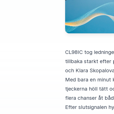
CL98IC tog ledningen
tillbaka starkt efte
och Klara Skopalova
Med bara en minut k
tjeckerna höll tätt
flera chanser åt båd
Efter slutsignalen 