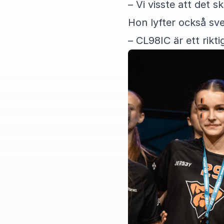
– Vi visste att det s
Hon lyfter också sv
– CL98IC är ett rikti