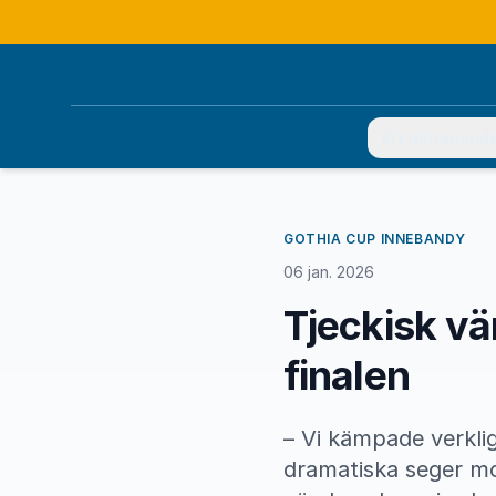
Ert deltagand
GOTHIA CUP INNEBANDY
06 jan. 2026
Tjeckisk vä
finalen
– Vi kämpade verkli
dramatiska seger mo