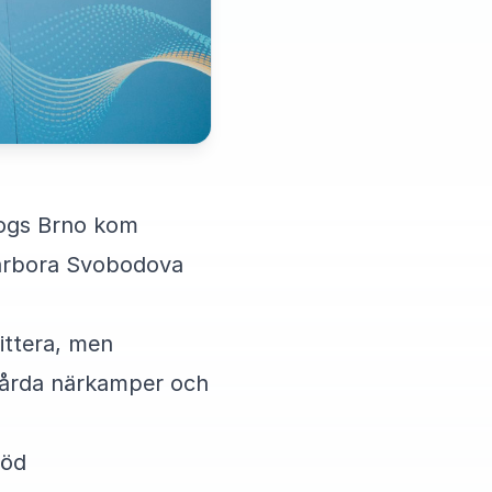
ldogs Brno kom
 Barbora Svobodova
ittera, men
 hårda närkamper och
löd