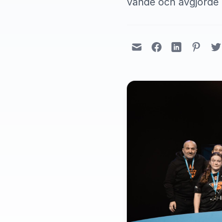
vände och avgjorde i