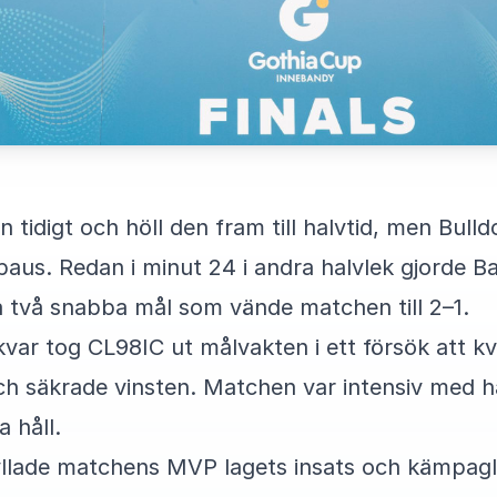
 tidigt och höll den fram till halvtid, men Bul
r paus. Redan i minut 24 i andra halvlek gjorde
 två snabba mål som vände matchen till 2–1.
var tog CL98IC ut målvakten i ett försök att kv
 och säkrade vinsten. Matchen var intensiv med
a håll.
hyllade matchens MVP lagets insats och kämpag