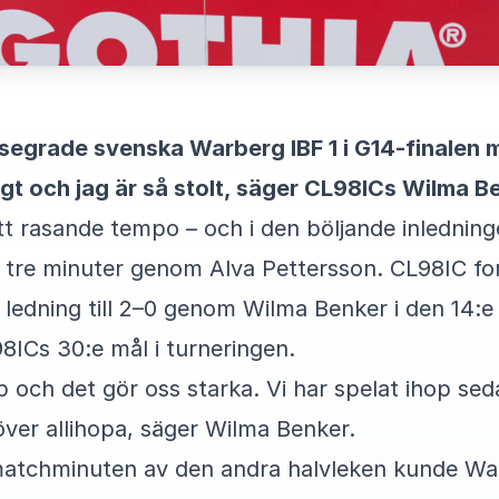
egrade svenska Warberg IBF 1 i G14-finalen 
ligt och jag är så stolt, säger CL98ICs Wilma B
tt rasande tempo – och i den böljande inlednin
 tre minuter genom Alva Pettersson. CL98IC for
 ledning till 2–0 genom Wilma Benker i den 14:
8ICs 30:e mål i turneringen.
op och det gör oss starka. Vi har spelat ihop sed
 över allihopa, säger Wilma Benker.
matchminuten av den andra halvleken kunde War