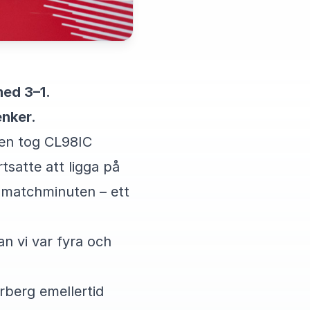
med 3–1.
enker.
gen tog CL98IC
tsatte att ligga på
e matchminuten – ett
an vi var fyra och
berg emellertid