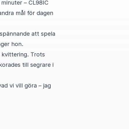
m minuter – CL98IC
 andra mål för dagen
d spännande att spela
äger hon.
kvittering. Trots
rades till segrare i
d vi vill göra – jag