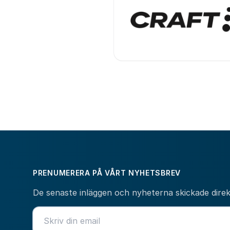
PRENUMERERA PÅ VÅRT NYHETSBREV
De senaste inläggen och nyheterna skickade direkt 