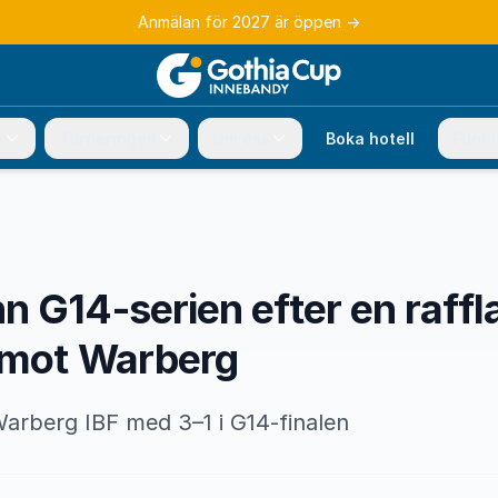
Anmälan för 2027 är öppen
→
e
Turneringen
Om oss
Boka hotell
Funkt
 G14-serien efter en raffl
 mot Warberg
arberg IBF med 3–1 i G14-finalen