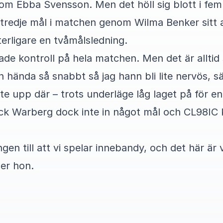
enom Ebba Svensson. Men det höll sig blott i fe
t tredje mål i matchen genom Wilma Benker sitt
tterligare en tvåmålsledning.
hade kontroll på hela matchen. Men det är allti
 hända så snabbt så jag hann bli lite nervös, s
 upp där – trots underläge låg laget på för en 
ck Warberg dock inte in något mål och CL98IC ko
gen till att vi spelar innebandy, och det här är va
ger hon.