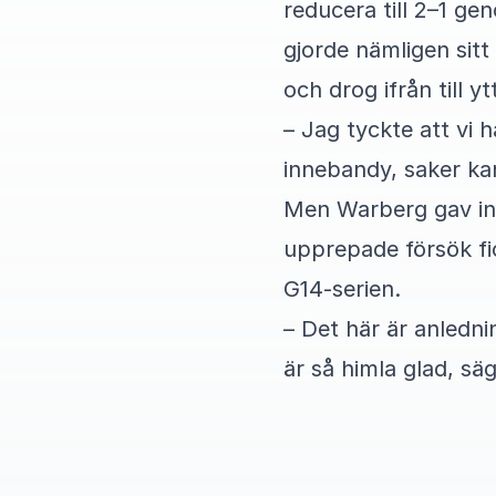
reducera till 2–1 g
gjorde nämligen sit
och drog ifrån till y
– Jag tyckte att vi 
innebandy, saker kan
Men Warberg gav inte
upprepade försök fi
G14-serien.
– Det här är anlednin
är så himla glad, sä