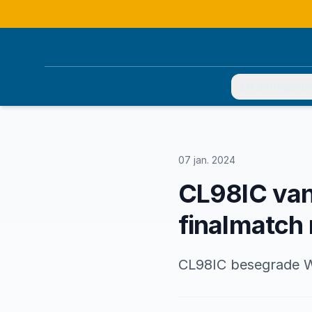
Ert deltagand
07 jan. 2024
CL98IC vann
finalmatch
CL98IC besegrade W