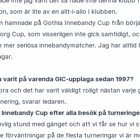
ade inte jag varit det så hade inte denna klubb 
, som är lite av en allt-i-allo i klubben.
n hamnade på Gothia Innebandy Cup från början
org Cup, som visserligen inte gick samtidigt, oc
e mer seriösa innebandymatcher. Jag har alltid 
ngar.
ha varit på varenda GIC-upplaga sedan 1997?
ra och det har varit väldigt roligt nästan varje 
nering, svarar ledaren.
 Innebandy Cup efter alla besök på turnering
vlig stund med gänget och att vi får se hur vi 
rre förväntningar på de flesta turneringar vi är 