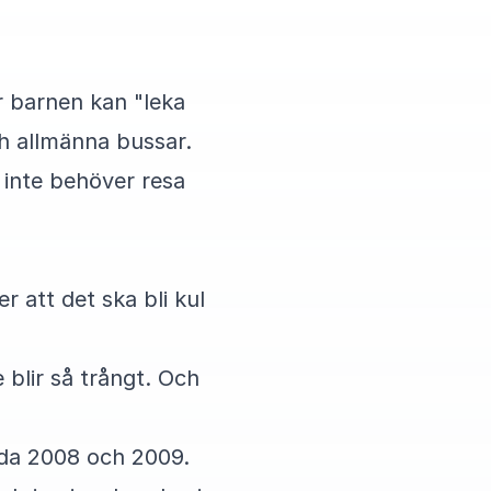
är barnen kan "leka
h allmänna bussar.
 inte behöver resa
 att det ska bli kul
 blir så trångt. Och
dda 2008 och 2009.