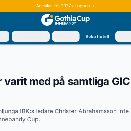
Anmälan för 2027 är öppen
→
e
Turneringen
Om oss
Boka hotell
Funkt
r varit med på samtliga GI
ljunga IBK:s ledare Christer Abrahamsson inte
Innebandy Cup.