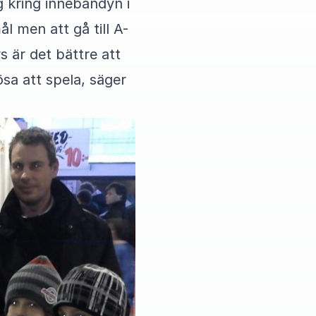
g kring innebandyn i
l men att gå till A-
s är det bättre att
vösa att spela, säger