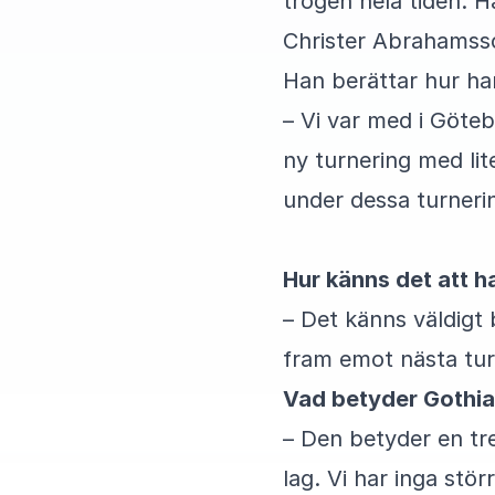
trogen hela tiden. H
Christer Abrahamsson
Han berättar hur ha
– Vi var med i Göteb
ny turnering med lit
under dessa turneri
Hur känns det att 
– Det känns väldigt b
fram emot nästa tur
Vad betyder Gothia
– Den betyder en tre
lag. Vi har inga stö