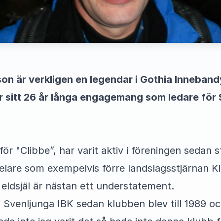
on är verkligen en legendar i Gothia Inneban
 sitt 26 år långa engagemang som ledare för 
för "Clibbe”, har varit aktiv i föreningen sedan 
elare som exempelvis förre landslagsstjärnan K
n eldsjäl är nästan ett understatement.
i Svenljunga IBK sedan klubben blev till 1989 o