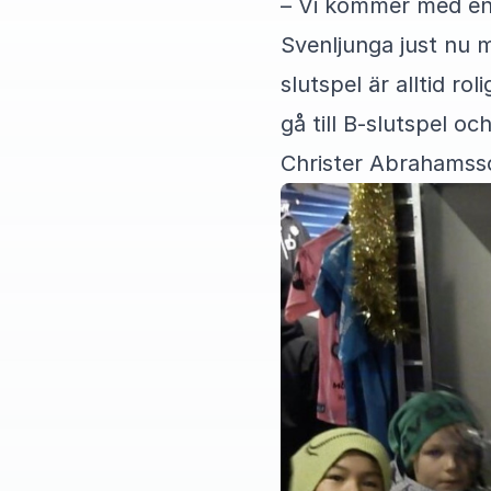
– Vi kommer med enda
Svenljunga just nu m
slutspel är alltid ro
gå till B-slutspel oc
Christer Abrahamss