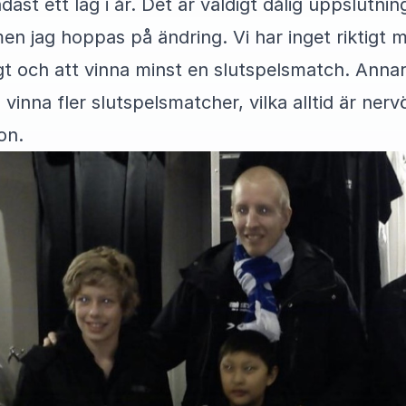
st ett lag i år. Det är väldigt dålig uppslutnin
en jag hoppas på ändring. Vi har inget riktigt må
ligt och att vinna minst en slutspelsmatch. Annar
h vinna fler slutspelsmatcher, vilka alltid är ner
on.