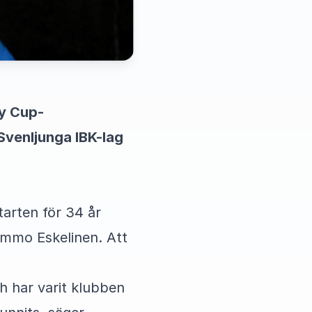
dy Cup-
Svenljunga IBK-lag
starten för 34 år
immo Eskelinen. Att
ch har varit klubben