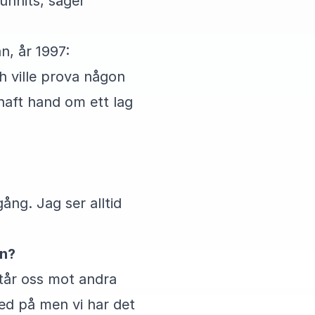
funnits, säger
, år 1997:
h ville prova någon
haft hand om ett lag
gång. Jag ser alltid
en?
står oss mot andra
med på men vi har det