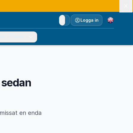
Currency
Logga in
ionär/Domare
C sedan
 missat en enda