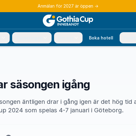
Anmälan för 2027 är öppen
→
e
Turneringen
Om oss
Boka hotell
Funkt
ar säsongen igång
ngen äntligen drar i gång igen är det hög tid at
p 2024 som spelas 4-7 januari i Göteborg.