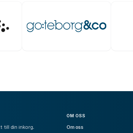
OM OSS
till din inkorg.
Om oss