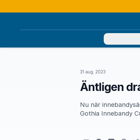
Ert deltagand
31 aug. 2023
Äntligen dr
Nu när innebandysäso
Gothia Innebandy Cu