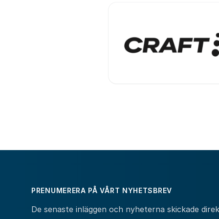
PRENUMERERA PÅ VÅRT NYHETSBREV
De senaste inläggen och nyheterna skickade direkt 