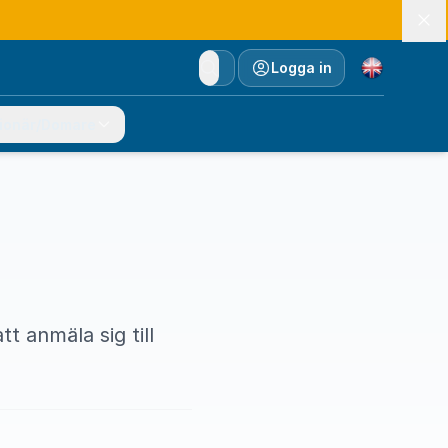
Currency
Logga in
ionär/Domare
t anmäla sig till