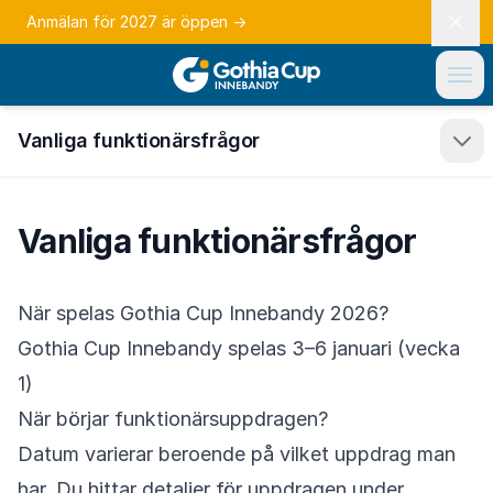
Anmälan för 2027 är öppen
→
Vanliga funktionärsfrågor
Öpp
Vanliga funktionärsfrågor
När spelas Gothia Cup Innebandy 2026?
Gothia Cup Innebandy spelas 3–6 januari (vecka
1)
När börjar funktionärsuppdragen?
Datum varierar beroende på vilket uppdrag man
har. Du hittar detaljer för uppdragen under