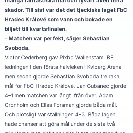
många fantastiska mål och tyvärr även flera
skador. Till sist var det det tjeckiska laget FbC
Hradec Králové som vann och bokade en
biljett till kvartsfinalen.
– Matchen var perfekt, säger Sebastian
Svoboda.
Victor Cederberg gav Pixbo Wallenstam IBF
ledningen i den första halvleken i Kviberg Arena
men sedan gjorde Sebastian Svoboda tre raka
mål för FbC Hradec Králové. Jan Gubanec gjorde
4–1 men matchen var långt ifrån över. Adam
Cronholm och Elias Forsman gjorde båda mål.
Och plötsligt var ställningen 4–3. Båda lagen
hade chanser att göra mål under de sista två