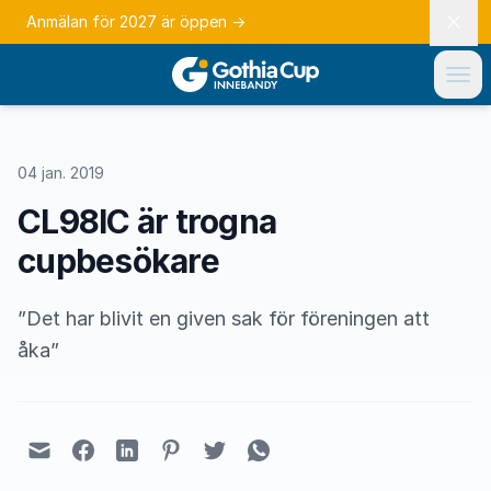
Anmälan för 2027 är öppen
→
04 jan. 2019
CL98IC är trogna
cupbesökare
”Det har blivit en given sak för föreningen att
åka”